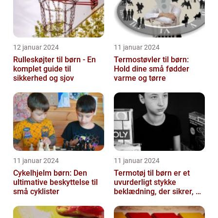
12 januar 2024
11 januar 2024
Rulleskøjter til børn - En
Termostøvler til børn:
komplet guide til
Hold dine små fødder
sikkerhed og sjov
varme og tørre
11 januar 2024
11 januar 2024
Cykelhjelm børn: Den
Termotøj til børn er et
ultimative beskyttelse til
uvurderligt stykke
små cyklister
beklædning, der sikrer, at
vores små eventyrlystne
sjæle ...