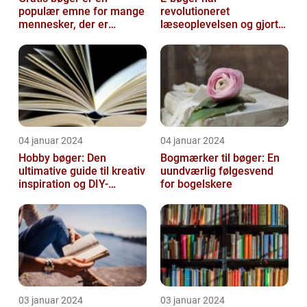
populær emne for mange
revolutioneret
mennesker, der er
læseoplevelsen og gjort
interesseret i at læse,
det muligt for folk at få
men ikke ønsker ...
adgang til et utal af l...
04 januar 2024
04 januar 2024
Hobby bøger: Den
Bogmærker til bøger: En
ultimative guide til kreativ
uundværlig følgesvend
inspiration og DIY-
for bogelskere
projekter
03 januar 2024
03 januar 2024