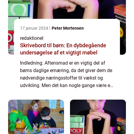
17 januar 2024
Peter Mortensen
redaktionel
Skrivebord til børn: En dybdegående
undersøgelse af et vigtigt møbel
Indledning: Aftensmad er en vigtig del af
børns daglige ernæring, da det giver dem de
nødvendige næringsstoffer til vækst og
udvikling. Men det kan nogle gange være en
udfordring at finde måltider, som både er
sunde, lækre og som børnene vil spise me...