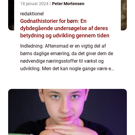
18 januar 2024
Peter Mortensen
redaktionel
Godnathistorier for børn: En
dybdegående undersøgelse af deres
betydning og udvikling gennem tiden
Indledning: Aftensmad er en vigtig del af
børns daglige ernæring, da det giver dem de
nødvendige næringsstoffer til vækst og
udvikling. Men det kan nogle gange være en
udfordring at finde måltider, som både er
sunde, lækre og som børnene vil spise me...