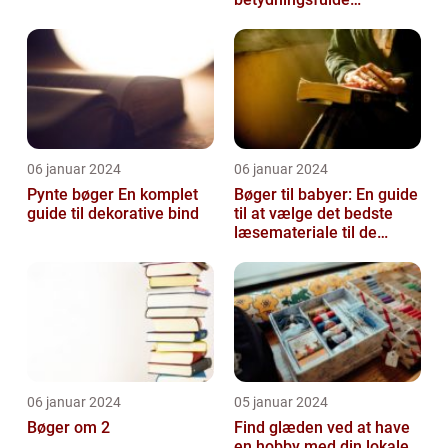
genstande, der hjælper
læsere med at holde styr
på d...
06 januar 2024
06 januar 2024
Pynte bøger En komplet
Bøger til babyer: En guide
guide til dekorative bind
til at vælge det bedste
læsemateriale til de
mindste
06 januar 2024
05 januar 2024
Bøger om 2
Find glæden ved at have
en hobby med din lokale