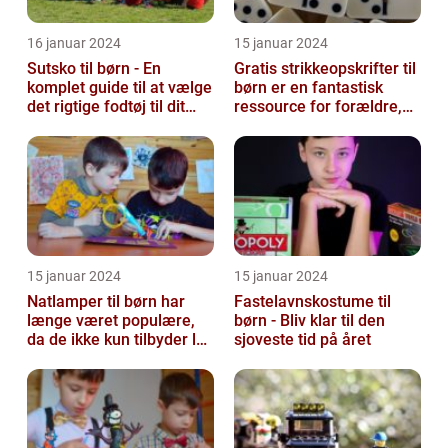
16 januar 2024
15 januar 2024
Sutsko til børn - En
Gratis strikkeopskrifter til
komplet guide til at vælge
børn er en fantastisk
det rigtige fodtøj til dit
ressource for forældre,
barn
bedsteforældre og alle
st...
15 januar 2024
15 januar 2024
Natlamper til børn har
Fastelavnskostume til
længe været populære,
børn - Bliv klar til den
da de ikke kun tilbyder lys
sjoveste tid på året
i en mørk hule om natten,
m...