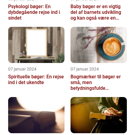
Psykologi bøger: En
Baby bøger er en vigtig
dybdegående rejse ind i
del af barnets udvikling
sindet
og kan også være en
vidunderlig måde for
forældre a...
07 januar 2024
07 januar 2024
Spirituelle bøger: En rejse
Bogmærker til bøger er
ind i det ukendte
små, men
betydningsfulde
genstande, der hjælper
læsere med at holde styr
på d...