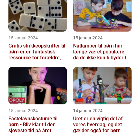
15 januar 2024
15 januar 2024
Gratis strikkeopskrifter til
Natlamper til børn har
børn er en fantastisk
længe været populære,
ressource for forældre,
da de ikke kun tilbyder lys
bedsteforældre og alle
i en mørk hule om natten,
st...
m...
15 januar 2024
14 januar 2024
Fastelavnskostume til
Uret er en vigtig del af
børn - Bliv klar til den
vores hverdag, og det
sjoveste tid på året
gælder også for børn