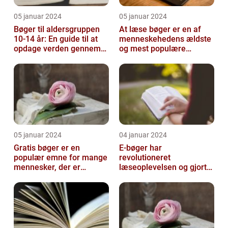
05 januar 2024
05 januar 2024
Bøger til aldersgruppen
At læse bøger er en af
10-14 år: En guide til at
menneskehedens ældste
opdage verden gennem
og mest populære
litteratur
aktiviteter
05 januar 2024
04 januar 2024
Gratis bøger er en
E-bøger har
populær emne for mange
revolutioneret
mennesker, der er
læseoplevelsen og gjort
interesseret i at læse,
det muligt for folk at få
men ikke ønsker ...
adgang til et utal af l...