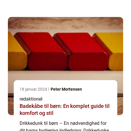
imødekomme de unikke behov, som børn
har, når det kommer til hydrering. ...
18 januar 2024
Peter Mortensen
redaktionel
Badekåbe til børn: En komplet guide til
komfort og stil
Drikkedunk til børn – En nødvendighed for
dit barns hydrering Indledning: Drikkedunke