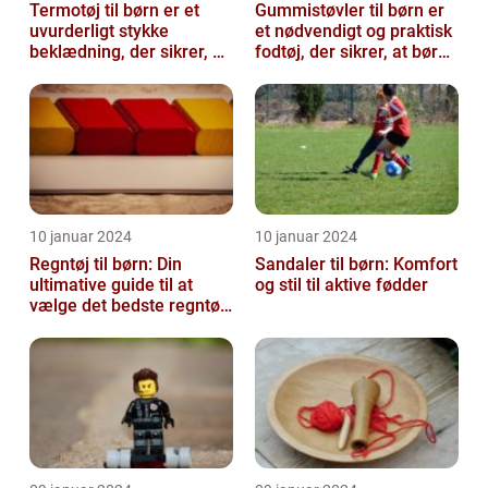
Termotøj til børn er et
Gummistøvler til børn er
uvurderligt stykke
et nødvendigt og praktisk
beklædning, der sikrer, at
fodtøj, der sikrer, at børn
vores små eventyrlystne
kan udforske og lege ...
sjæle ...
10 januar 2024
10 januar 2024
Regntøj til børn: Din
Sandaler til børn: Komfort
ultimative guide til at
og stil til aktive fødder
vælge det bedste regntøj
til dit barn