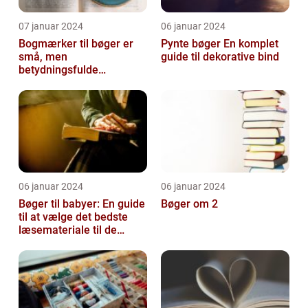
07 januar 2024
06 januar 2024
Bogmærker til bøger er
Pynte bøger En komplet
små, men
guide til dekorative bind
betydningsfulde
genstande, der hjælper
læsere med at holde styr
på d...
06 januar 2024
06 januar 2024
Bøger til babyer: En guide
Bøger om 2
til at vælge det bedste
læsemateriale til de
mindste