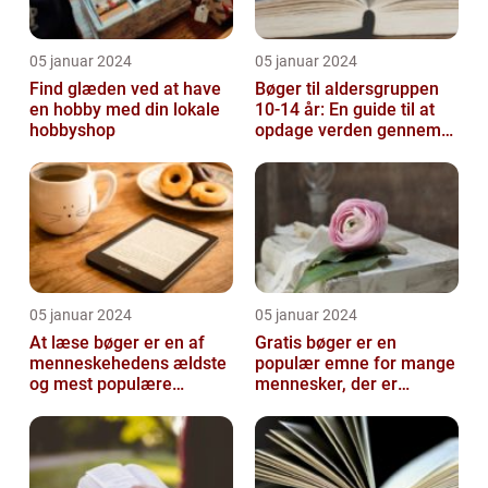
05 januar 2024
05 januar 2024
Find glæden ved at have
Bøger til aldersgruppen
en hobby med din lokale
10-14 år: En guide til at
hobbyshop
opdage verden gennem
litteratur
05 januar 2024
05 januar 2024
At læse bøger er en af
Gratis bøger er en
menneskehedens ældste
populær emne for mange
og mest populære
mennesker, der er
aktiviteter
interesseret i at læse,
men ikke ønsker ...