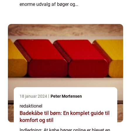
enorme udvalg af bøger og
bekvemmeligheden ved at kunne shoppe
hjemme fra sofaen, er det ikke svært at
forstå, hvorfor flere...
18 januar 2024
Peter Mortensen
redaktionel
Badekåbe til børn: En komplet guide til
komfort og stil
Indledning: At købe bøger online er blevet en