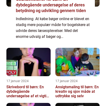
dybdegående undersøgelse af deres
betydning og udvikling gennem tiden
Indledning: At købe bøger online er blevet en
stadig mere populær måde for bogelskere at
udvide deres læseoplevelser. Med det
enorme udvalg af bøger og
bekvemmeligheden ved at kunne shoppe
hjemme fra sofaen, er det ikke svært at
forstå, hvorfor flere...
17 januar 2024
17 januar 2024
Skrivebord til børn: En
Ansigtsmaling til børn: En
dybdegående
kreativ og sjov måde at
undersøgelse af et vigtigt
udtrykke sig selv
møbel