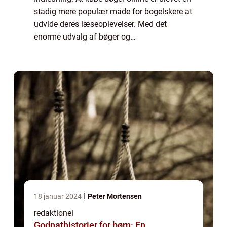
stadig mere populær måde for bogelskere at
udvide deres læseoplevelser. Med det
enorme udvalg af bøger og
bekvemmeligheden ved at kunne shoppe
hjemme fra sofaen, er det ikke svært at
forstå, hvorfor flere...
18 januar 2024
Peter Mortensen
redaktionel
Godnathistorier for børn: En