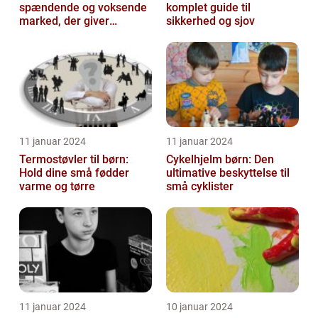
spændende og voksende
komplet guide til
marked, der giver
sikkerhed og sjov
forældre mulighed for at
holde øje...
11 januar 2024
11 januar 2024
Termostøvler til børn:
Cykelhjelm børn: Den
Hold dine små fødder
ultimative beskyttelse til
varme og tørre
små cyklister
11 januar 2024
10 januar 2024