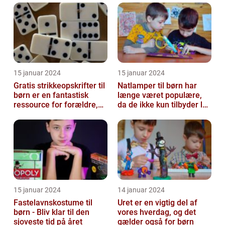
overveje
15 januar 2024
15 januar 2024
Gratis strikkeopskrifter til
Natlamper til børn har
børn er en fantastisk
længe været populære,
ressource for forældre,
da de ikke kun tilbyder lys
bedsteforældre og alle
i en mørk hule om natten,
st...
m...
15 januar 2024
14 januar 2024
Fastelavnskostume til
Uret er en vigtig del af
børn - Bliv klar til den
vores hverdag, og det
sjoveste tid på året
gælder også for børn