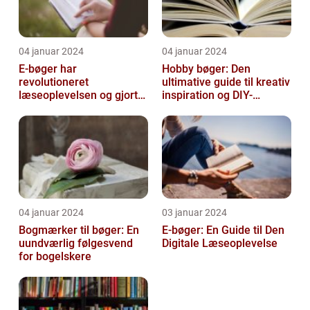
04 januar 2024
04 januar 2024
E-bøger har
Hobby bøger: Den
revolutioneret
ultimative guide til kreativ
læseoplevelsen og gjort
inspiration og DIY-
det muligt for folk at få
projekter
adgang til et utal af l...
04 januar 2024
03 januar 2024
Bogmærker til bøger: En
E-bøger: En Guide til Den
uundværlig følgesvend
Digitale Læseoplevelse
for bogelskere