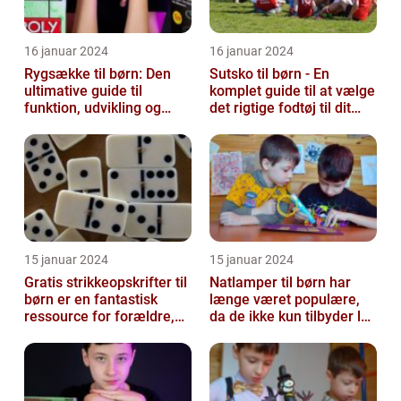
16 januar 2024
16 januar 2024
Rygsække til børn: Den
Sutsko til børn - En
ultimative guide til
komplet guide til at vælge
funktion, udvikling og
det rigtige fodtøj til dit
vigtige faktorer at
barn
overveje
15 januar 2024
15 januar 2024
Gratis strikkeopskrifter til
Natlamper til børn har
børn er en fantastisk
længe været populære,
ressource for forældre,
da de ikke kun tilbyder lys
bedsteforældre og alle
i en mørk hule om natten,
st...
m...