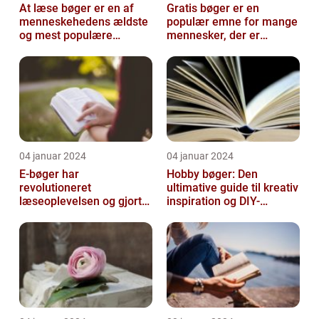
At læse bøger er en af
Gratis bøger er en
menneskehedens ældste
populær emne for mange
og mest populære
mennesker, der er
aktiviteter
interesseret i at læse,
men ikke ønsker ...
04 januar 2024
04 januar 2024
E-bøger har
Hobby bøger: Den
revolutioneret
ultimative guide til kreativ
læseoplevelsen og gjort
inspiration og DIY-
det muligt for folk at få
projekter
adgang til et utal af l...