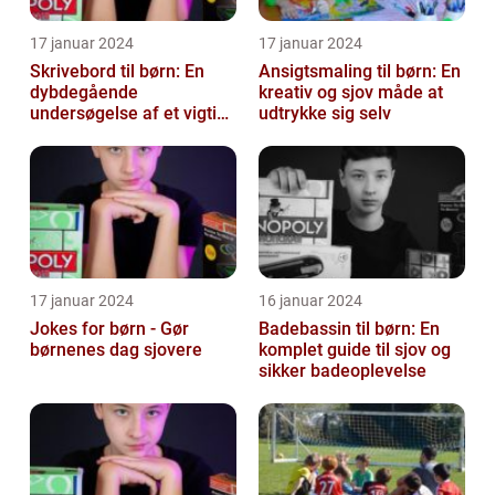
17 januar 2024
17 januar 2024
Skrivebord til børn: En
Ansigtsmaling til børn: En
dybdegående
kreativ og sjov måde at
undersøgelse af et vigtigt
udtrykke sig selv
møbel
17 januar 2024
16 januar 2024
Jokes for børn - Gør
Badebassin til børn: En
børnenes dag sjovere
komplet guide til sjov og
sikker badeoplevelse