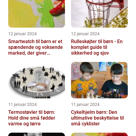
12 januar 2024
12 januar 2024
Smartwatch til børn er et
Rulleskøjter til børn - En
spændende og voksende
komplet guide til
marked, der giver
sikkerhed og sjov
forældre mulighed for at
holde øje...
11 januar 2024
11 januar 2024
Termostøvler til børn:
Cykelhjelm børn: Den
Hold dine små fødder
ultimative beskyttelse til
varme og tørre
små cyklister