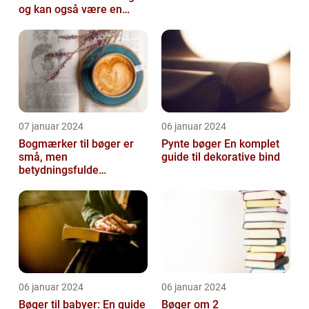
og kan også være en
vidunderlig måde for
forældre a...
07 januar 2024
06 januar 2024
Bogmærker til bøger er
Pynte bøger En komplet
små, men
guide til dekorative bind
betydningsfulde
genstande, der hjælper
læsere med at holde styr
på d...
06 januar 2024
06 januar 2024
Bøger til babyer: En guide
Bøger om 2