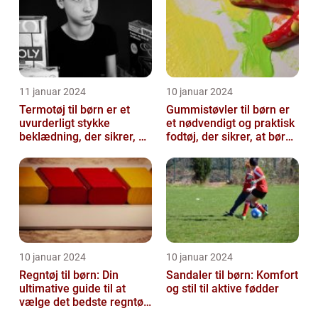
11 januar 2024
10 januar 2024
Termotøj til børn er et
Gummistøvler til børn er
uvurderligt stykke
et nødvendigt og praktisk
beklædning, der sikrer, at
fodtøj, der sikrer, at børn
vores små eventyrlystne
kan udforske og lege ...
sjæle ...
10 januar 2024
10 januar 2024
Regntøj til børn: Din
Sandaler til børn: Komfort
ultimative guide til at
og stil til aktive fødder
vælge det bedste regntøj
til dit barn