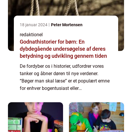
18 januar 2024
Peter Mortensen
redaktionel
Godnathistorier for børn: En
dybdegående undersøgelse af deres
betydning og udvikling gennem tiden
De fordyber os i historier, udfordrer vores
tanker og åbner døren til nye verdener.
“Bøger man skal læse” er et populært emne
for enhver bogentusiast eller
litteraturinteresseret person. I denne artikel
vil vi udforske, hvad der gør disse...