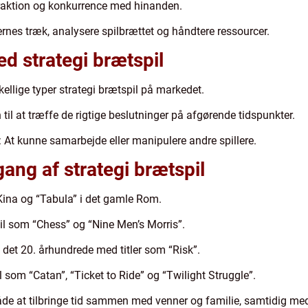
eraktion og konkurrence med hinanden.
rnes træk, analysere spilbrættet og håndtere ressourcer.
ed strategi brætspil
kellige typer strategi brætspil på markedet.
 til at træffe de rigtige beslutninger på afgørende tidspunkter.
: At kunne samarbejde eller manipulere andre spillere.
ang af strategi brætspil
 Kina og “Tabula” i det gamle Rom.
il som “Chess” og “Nine Men’s Morris”.
 det 20. århundrede med titler som “Risk”.
 som “Catan”, “Ticket to Ride” og “Twilight Struggle”.
måde at tilbringe tid sammen med venner og familie, samtidig m