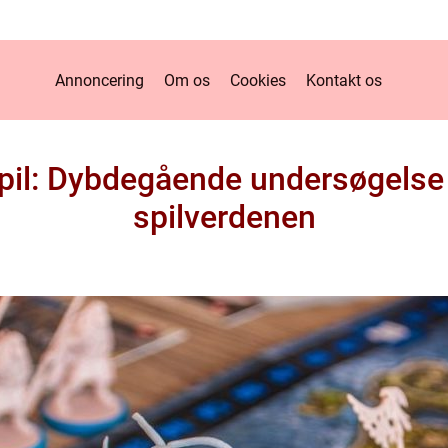
Annoncering
Om os
Cookies
Kontakt os
spil: Dybdegående undersøgels
spilverdenen