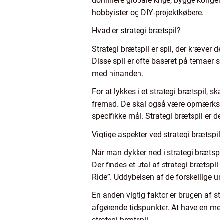
dominere globale krige, bygge kongeri
hobbyister og DIY-projektkøbere.
Hvad er strategi brætspil?
Strategi brætspil er spil, der kræver 
Disse spil er ofte baseret på temaer s
med hinanden.
For at lykkes i et strategi brætspil, 
fremad. De skal også være opmærkso
specifikke mål. Strategi brætspil er
Vigtige aspekter ved strategi brætspil
Når man dykker ned i strategi brætspil
Der findes et utal af strategi brætsp
Ride”. Uddybelsen af de forskellige u
En anden vigtig faktor er brugen af str
afgørende tidspunkter. At have en me
strategi brætspil.