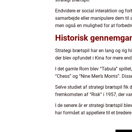
Endvidere er social interaktion og fo
samarbejde eller manipulere dem til at
men også en mulighed for at forbed
Historisk gennemgang
Strategi brætspil har en lang og rig his
der blev opfundet i Kina for mere end
I det gamle Rom blev “Tabula” spill
“Chess” og “Nine Men’s Morris”. Diss
Selve studiet af strategi brætspil fi
fremkomsten af “Risk” i 1957, der var 
I de senere år er strategi brætspil ble
har formået at appellere til et breder