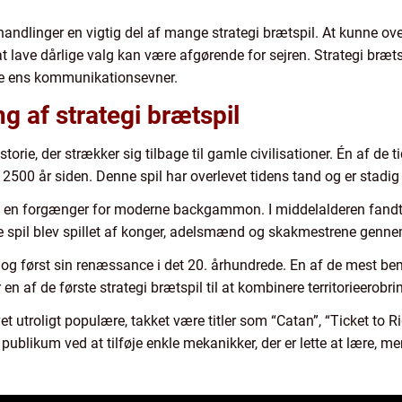
rhandlinger en vigtig del af mange strategi brætspil. At kunne ov
 lave dårlige valg kan være afgørende for sejren. Strategi brætsp
re ens kommunikationsevner.
 af strategi brætspil
torie, der strækker sig tilbage til gamle civilisationer. Én af de t
 2500 år siden. Denne spil har overlevet tidens tand og er stadi
et, en forgænger for moderne backgammon. I middelalderen fand
e spil blev spillet af konger, adelsmænd og skakmestrene genne
k dog først sin renæssance i det 20. århundrede. En af de mest 
en af de første strategi brætspil til at kombinere territorieerobr
vet utroligt populære, takket være titler som “Catan”, “Ticket to R
e publikum ved at tilføje enkle mekanikker, der er lette at lære, 