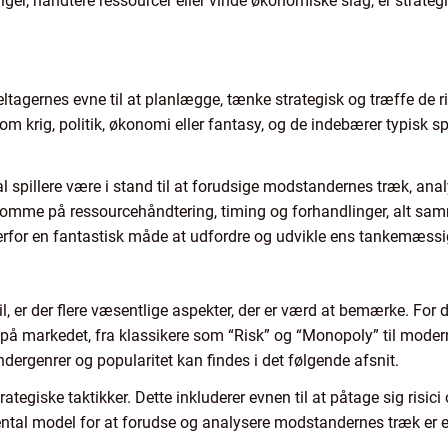
ger, håndtere ressourcer eller vinde økonomiske slag, er strategi
deltagernes evne til at planlægge, tænke strategisk og træffe de ri
om krig, politik, økonomi eller fantasy, og de indebærer typisk s
skal spillere være i stand til at forudsige modstandernes træk, ana
mme på ressourcehåndtering, timing og forhandlinger, alt sam
 derfor en fantastisk måde at udfordre og udvikle ens tankemæssi
, er der flere væsentlige aspekter, der er værd at bemærke. For de
il på markedet, fra klassikere som “Risk” og “Monopoly” til moder
ndergenrer og popularitet kan findes i det følgende afsnit.
ategiske taktikker. Dette inkluderer evnen til at påtage sig risici
ntal model for at forudse og analysere modstandernes træk er e