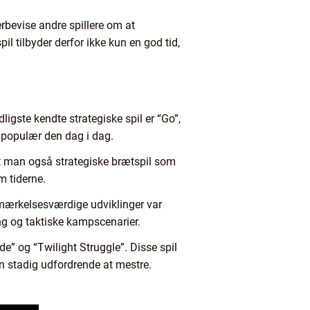
erbevise andre spillere om at
il tilbyder derfor ikke kun en god tid,
idligste kendte strategiske spil er “Go”,
g populær den dag i dag.
t man også strategiske brætspil som
m tiderne.
bemærkelsesværdige udviklinger var
ing og taktiske kampscenarier.
ide” og “Twilight Struggle”. Disse spil
men stadig udfordrende at mestre.