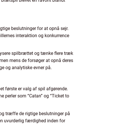
 brætspil blevet en favorit blandt
gtige beslutninger for at opnå sejr.
pillernes interaktion og konkurrence
lysere spilbrættet og tænke flere træk
men mens de forsøger at opnå deres
ge og analytiske evner på.
t første er valg af spil afgørende.
ne perler som “Catan” og “Ticket to
 og træffe de rigtige beslutninger på
n uvurderlig færdighed inden for